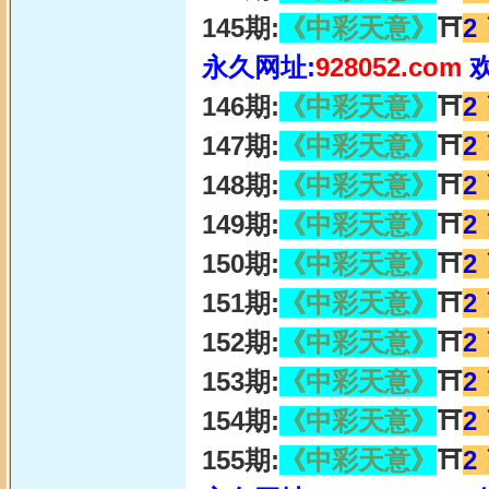
145期:
《中彩天意》
⛩
2
永久网址:
928052.com
146期:
《中彩天意》
⛩
2
147期:
《中彩天意》
⛩
2
148期:
《中彩天意》
⛩
2
149期:
《中彩天意》
⛩
2
150期:
《中彩天意》
⛩
2
151期:
《中彩天意》
⛩
2
152期:
《中彩天意》
⛩
2
153期:
《中彩天意》
⛩
2
154期:
《中彩天意》
⛩
2
155期:
《中彩天意》
⛩
2