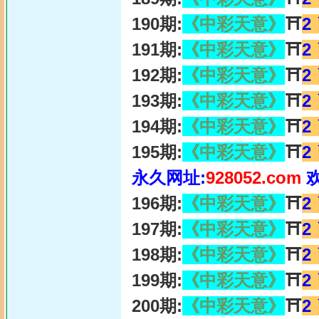
190期:
《中彩天意》
⛩
2
191期:
《中彩天意》
⛩
2
192期:
《中彩天意》
⛩
2
193期:
《中彩天意》
⛩
2
194期:
《中彩天意》
⛩
2
195期:
《中彩天意》
⛩
2
永久网址:
928052.com
196期:
《中彩天意》
⛩
2
197期:
《中彩天意》
⛩
2
198期:
《中彩天意》
⛩
2
199期:
《中彩天意》
⛩
2
200期:
《中彩天意》
⛩
2