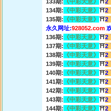
133期:
《中彩天意》
⛩
2
134期:
《中彩天意》
⛩
2
135期:
《中彩天意》
⛩
2
永久网址:
928052.com
136期:
《中彩天意》
⛩
2
137期:
《中彩天意》
⛩
2
138期:
《中彩天意》
⛩
2
139期:
《中彩天意》
⛩
2
140期:
《中彩天意》
⛩
2
141期:
《中彩天意》
⛩
2
142期:
《中彩天意》
⛩
2
143期:
《中彩天意》
⛩
2
144期:
《中彩天意》
⛩
2