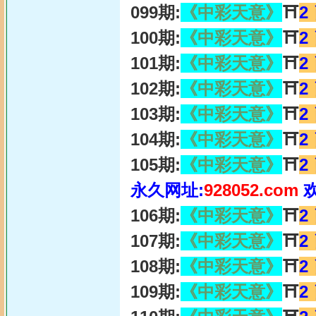
099期:
《中彩天意》
⛩
2
100期:
《中彩天意》
⛩
2
101期:
《中彩天意》
⛩
2
102期:
《中彩天意》
⛩
2
103期:
《中彩天意》
⛩
2
104期:
《中彩天意》
⛩
2
105期:
《中彩天意》
⛩
2
永久网址:
928052.com
106期:
《中彩天意》
⛩
2
107期:
《中彩天意》
⛩
2
108期:
《中彩天意》
⛩
2
109期:
《中彩天意》
⛩
2