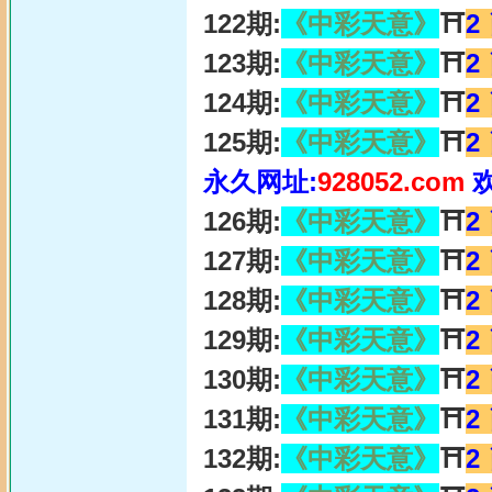
122期:
《中彩天意》
⛩
2
123期:
《中彩天意》
⛩
2
124期:
《中彩天意》
⛩
2
125期:
《中彩天意》
⛩
2
永久网址:
928052.com
126期:
《中彩天意》
⛩
2
127期:
《中彩天意》
⛩
2
128期:
《中彩天意》
⛩
2
129期:
《中彩天意》
⛩
2
130期:
《中彩天意》
⛩
2
131期:
《中彩天意》
⛩
2
132期:
《中彩天意》
⛩
2