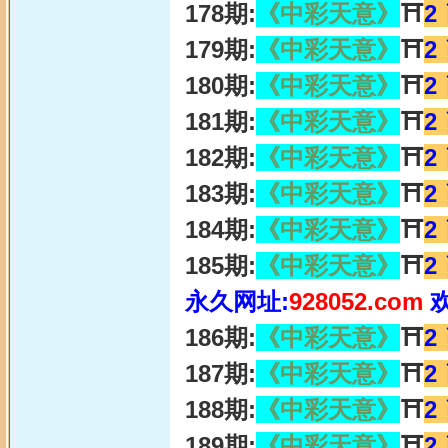
178期:
《中彩天意》
⛩
2
179期:
《中彩天意》
⛩
2
180期:
《中彩天意》
⛩
2
181期:
《中彩天意》
⛩
2
182期:
《中彩天意》
⛩
2
183期:
《中彩天意》
⛩
2
184期:
《中彩天意》
⛩
2
185期:
《中彩天意》
⛩
2
永久网址:
928052.com
186期:
《中彩天意》
⛩
2
187期:
《中彩天意》
⛩
2
188期:
《中彩天意》
⛩
2
189期:
《中彩天意》
⛩
2