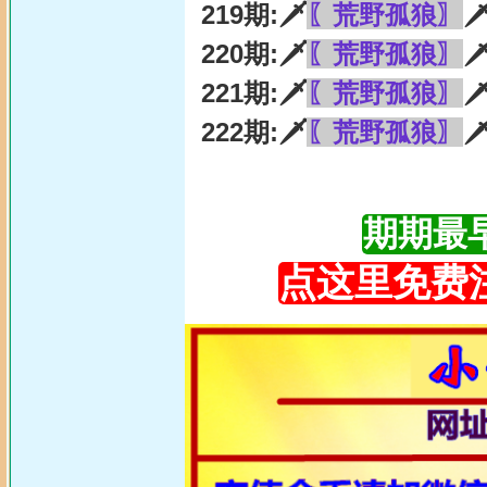
219期:🗡
〖荒野孤狼〗

220期:🗡
〖荒野孤狼〗

221期:🗡
〖荒野孤狼〗

222期:🗡
〖荒野孤狼〗

期期最早更
点这里免费