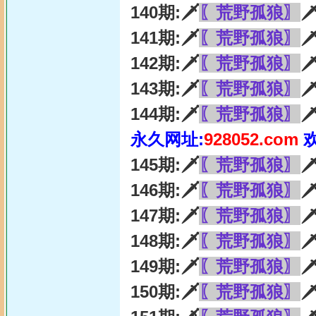
140期:🗡
〖荒野孤狼〗

141期:🗡
〖荒野孤狼〗

142期:🗡
〖荒野孤狼〗

143期:🗡
〖荒野孤狼〗

144期:🗡
〖荒野孤狼〗

永久网址:
928052.com
145期:🗡
〖荒野孤狼〗

146期:🗡
〖荒野孤狼〗

147期:🗡
〖荒野孤狼〗

148期:🗡
〖荒野孤狼〗

149期:🗡
〖荒野孤狼〗

150期:🗡
〖荒野孤狼〗
