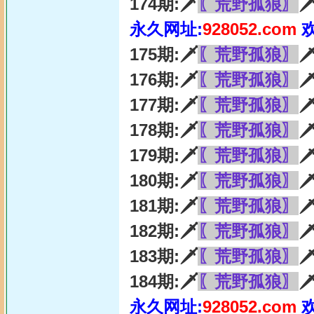
174期:🗡
〖荒野孤狼〗

永久网址:
928052.com
175期:🗡
〖荒野孤狼〗

176期:🗡
〖荒野孤狼〗

177期:🗡
〖荒野孤狼〗

178期:🗡
〖荒野孤狼〗

179期:🗡
〖荒野孤狼〗

180期:🗡
〖荒野孤狼〗

181期:🗡
〖荒野孤狼〗

182期:🗡
〖荒野孤狼〗

183期:🗡
〖荒野孤狼〗

184期:🗡
〖荒野孤狼〗

永久网址:
928052.com