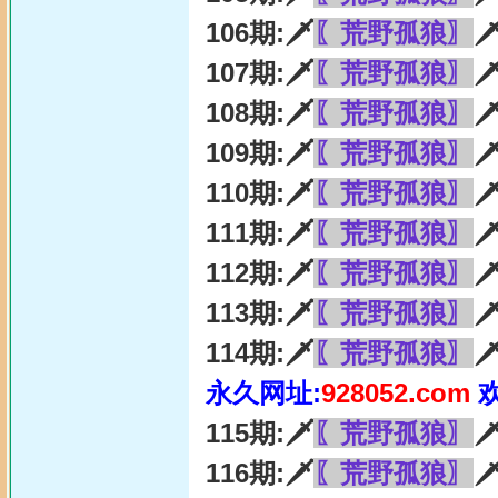
106期:🗡
〖荒野孤狼〗

107期:🗡
〖荒野孤狼〗

108期:🗡
〖荒野孤狼〗

109期:🗡
〖荒野孤狼〗

110期:🗡
〖荒野孤狼〗

111期:🗡
〖荒野孤狼〗

112期:🗡
〖荒野孤狼〗

113期:🗡
〖荒野孤狼〗

114期:🗡
〖荒野孤狼〗

永久网址:
928052.com
115期:🗡
〖荒野孤狼〗

116期:🗡
〖荒野孤狼〗
