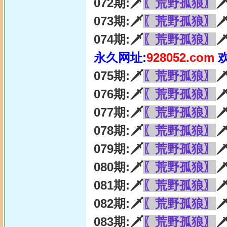
072期:🗡
〖荒野孤狼〗

073期:🗡
〖荒野孤狼〗

074期:🗡
〖荒野孤狼〗

永久网址:
928052.com
075期:🗡
〖荒野孤狼〗

076期:🗡
〖荒野孤狼〗

077期:🗡
〖荒野孤狼〗

078期:🗡
〖荒野孤狼〗

079期:🗡
〖荒野孤狼〗

080期:🗡
〖荒野孤狼〗

081期:🗡
〖荒野孤狼〗

082期:🗡
〖荒野孤狼〗

083期:🗡
〖荒野孤狼〗
