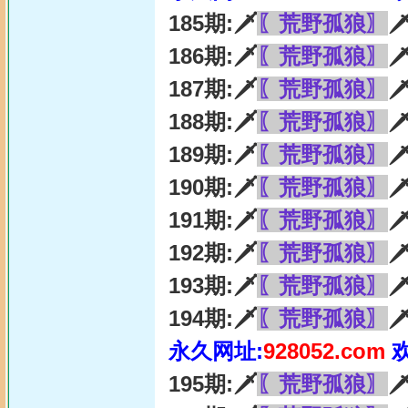
185期:🗡
〖荒野孤狼〗

186期:🗡
〖荒野孤狼〗

187期:🗡
〖荒野孤狼〗

188期:🗡
〖荒野孤狼〗

189期:🗡
〖荒野孤狼〗

190期:🗡
〖荒野孤狼〗

191期:🗡
〖荒野孤狼〗

192期:🗡
〖荒野孤狼〗

193期:🗡
〖荒野孤狼〗

194期:🗡
〖荒野孤狼〗

永久网址:
928052.com
195期:🗡
〖荒野孤狼〗
