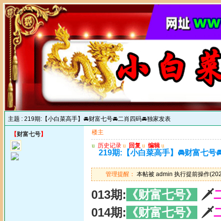
主题 :
219期:【小白菜高手】🚘财富七号🚘二肖四码🚘独家发表
楼主
【
财富七号
】
u
历史记录
u
回复
u
编辑
u
219期:【小白菜高手】🚘财富七号
管理提醒：
本帖被 admin 执行提前操作(2025
013期:
《财富七号》
🗡
014期:
《财富七号》
🗡