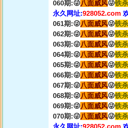
060期:😜
八面威风
😜
铁
永久网址:
928052.com
061期:😜
八面威风
😜
铁
062期:😜
八面威风
😜
铁
063期:😜
八面威风
😜
铁
064期:😜
八面威风
😜
铁
065期:😜
八面威风
😜
铁
066期:😜
八面威风
😜
铁
067期:😜
八面威风
😜
铁
068期:😜
八面威风
😜
铁
069期:😜
八面威风
😜
铁
070期:😜
八面威风
😜
铁
永久网址:
928052.com