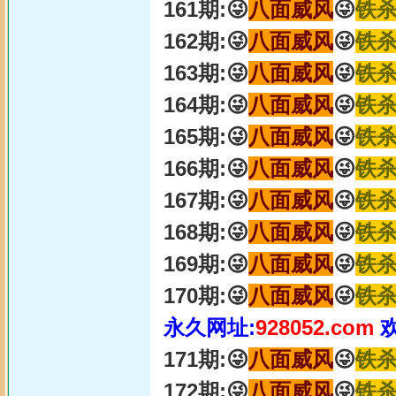
161期:😜
八面威风
😜
铁
162期:😜
八面威风
😜
铁
163期:😜
八面威风
😜
铁
164期:😜
八面威风
😜
铁
165期:😜
八面威风
😜
铁
166期:😜
八面威风
😜
铁
167期:😜
八面威风
😜
铁
168期:😜
八面威风
😜
铁
169期:😜
八面威风
😜
铁
170期:😜
八面威风
😜
铁
永久网址:
928052.com
171期:😜
八面威风
😜
铁
172期:😜
八面威风
😜
铁