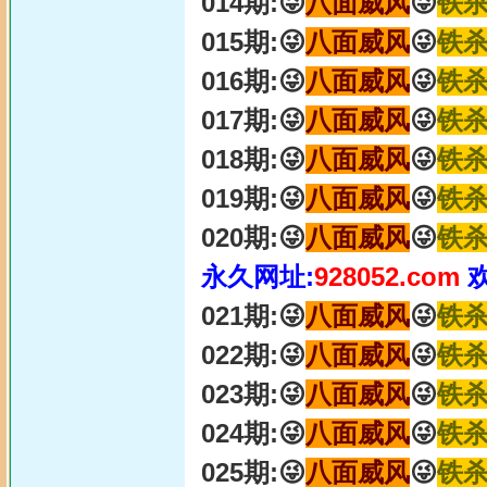
014期:😜
八面威风
😜
铁
015期:😜
八面威风
😜
铁
016期:😜
八面威风
😜
铁
017期:😜
八面威风
😜
铁
018期:😜
八面威风
😜
铁
019期:😜
八面威风
😜
铁
020期:😜
八面威风
😜
铁
永久网址:
928052.com
021期:😜
八面威风
😜
铁
022期:😜
八面威风
😜
铁
023期:😜
八面威风
😜
铁
024期:😜
八面威风
😜
铁
025期:😜
八面威风
😜
铁