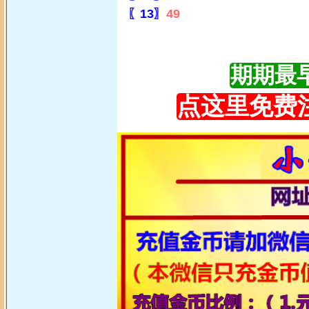
〖13〗
49
期期最早更
点这里免费