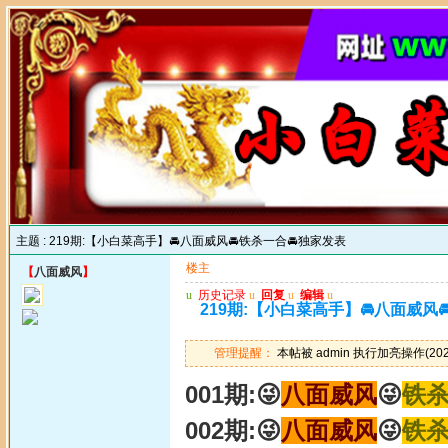
主题 :
219期:【小白菜高手】🚘八面威风🚘铁杀一合🚘独家发表
楼主
【
八面威风
】
u
历史记录
u
回复
u
编辑
u
219期:【小白菜高手】🚘八面威风
管理提醒：
本帖被 admin 执行加亮操作(2024
001期:😜
八面威风
😜
铁
002期:😜
八面威风
😜
铁