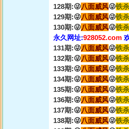
128期:😜
八面威风
😜
铁
129期:😜
八面威风
😜
铁
130期:😜
八面威风
😜
铁
永久网址:
928052.com
131期:😜
八面威风
😜
铁
132期:😜
八面威风
😜
铁
133期:😜
八面威风
😜
铁
134期:😜
八面威风
😜
铁
135期:😜
八面威风
😜
铁
136期:😜
八面威风
😜
铁
137期:😜
八面威风
😜
铁
138期:😜
八面威风
😜
铁