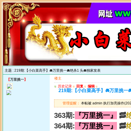
主题 :
219期:【小白菜高手】🚘万里挑一🚘绝杀1 头🚘独家发表
楼主
【
万里挑一
】
u
历史记录
u
回复
u
编辑
u
219期:【小白菜高手】🚘万里挑一
管理提醒：
本帖被 admin 执行加亮操作(2024
363期:
『万里挑一』
🥓
364期:
『万里挑一』
🥓